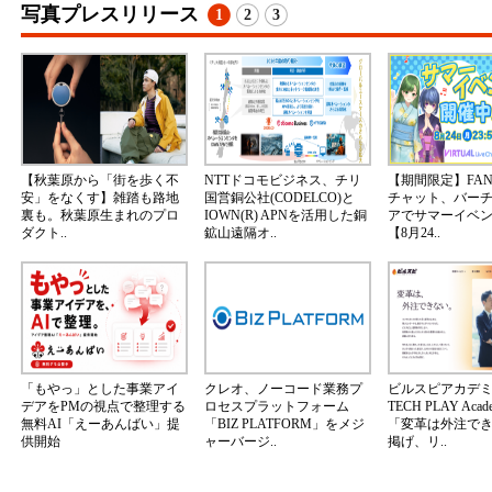
写真プレスリリース
1
2
3
【秋葉原から「街を歩く不
NTTドコモビジネス、チリ
【期間限定】FA
安」をなくす】雑踏も路地
国営銅公社(CODELCO)と
チャット、バー
裏も。秋葉原生まれのプロ
IOWN(R) APNを活用した銅
アでサマーイベ
ダクト..
鉱山遠隔オ..
【8月24..
「もやっ」とした事業アイ
クレオ、ノーコード業務プ
ビルスピアカデ
デアをPMの視点で整理する
ロセスプラットフォーム
TECH PLAY Aca
無料AI「えーあんばい」提
「BIZ PLATFORM」をメジ
「変革は外注で
供開始
ャーバージ..
掲げ、リ..