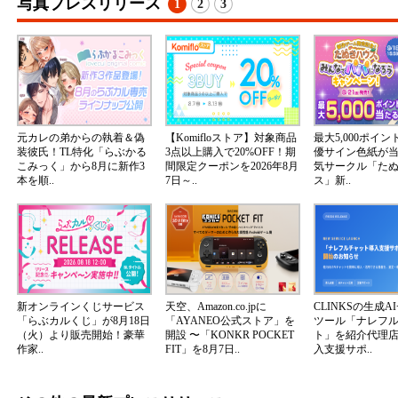
写真プレスリリース
1
2
3
元カレの弟からの執着＆偽
【Komifloストア】対象商品
最大5,000ポイ
装彼氏！TL特化「らぶかる
3点以上購入で20%OFF！期
優サイン色紙が
こみっく」から8月に新作3
間限定クーポンを2026年8月
気サークル「た
本を順..
7日～..
ス」新..
新オンラインくじサービス
天空、Amazon.co.jpに
CLINKSの生成A
「らぶカルくじ」が8月18日
「AYANEO公式ストア」を
ツール「ナレフ
（火）より販売開始！豪華
開設 〜「KONKR POCKET
ト」を紹介代理
作家..
FIT」を8月7日..
入支援サポ..