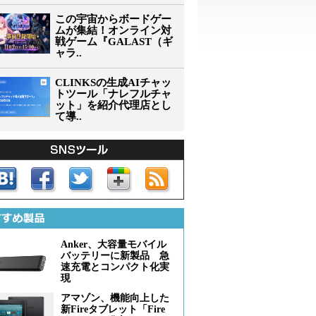
この宇宙からボードゲー
ムが集結！オンライン対
戦ゲーム『GALAST（ギ
ャラ..
CLINKSの生成AIチャッ
トツール「ナレフルチャ
ット」を紹介代理店とし
て導..
Anker、大容量モバイル
バッテリーに新製品 急
速充電とコンパクト化実
現
アマゾン、機能向上した
新Fireタブレット「Fire