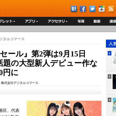
ジタルコマース
円セール』第2弾は9月15日
話題の大型新人デビュー作な
0円に
：
株式会社デジタルコマース
港区、代表