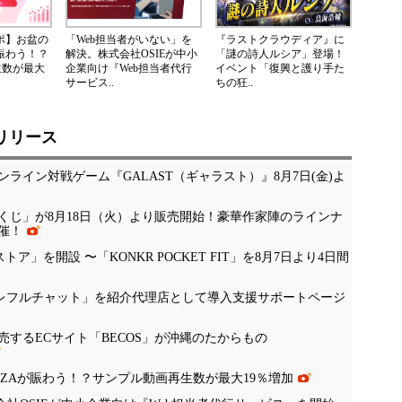
レポ】お盆の
「Web担当者がいない」を
『ラストクラウディア』に
が賑わう！？
解決。株式会社OSIEが中小
「謎の詩人ルシア」登場！
生数が最大
企業向け『Web担当者代行
イベント「復興と護り手た
サービス..
ちの狂..
リリース
ライン対戦ゲーム『GALAST（ギャラスト）』8月7日(金)よ
くじ」が8月18日（火）より販売開始！豪華作家陣のラインナ
催！
公式ストア」を開設 〜「KONKR POCKET FIT」を8月7日より4日間
「ナレフルチャット」を紹介代理店として導入支援サポートページ
するECサイト「BECOS」が沖縄のたからもの
NZAが賑わう！？サンプル動画再生数が最大19％増加