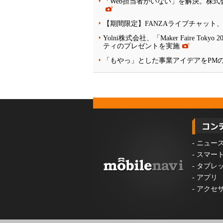
「Web担当者がいない」を解決。株式
【期間限定】FANZAライブチャット
Yolni株式会社、「Maker Faire
ティのプレゼントを実施
「もやっ」とした事業アイデアをPM
-
ニュー
-
スマー
-
タブレ
-
アプリ
-
アクセ