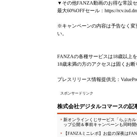
▼その他FANZA動画のお得な常設
最大60%OFFセール：
https://rcv.ixd
※キャンペーンの内容は予告なく変
い。
FANZAの各種サービスは18歳以
18歳未満の方のアクセスは固くお断
プレスリリース情報提供元：
ValuePr
スポンサードリンク
株式会社デジタルコマースの記
新オンラインくじサービス「らぶカル
ップ公開＆事前キャンペーンも同時開
【FANZAミニレポ】お盆の深夜はFA