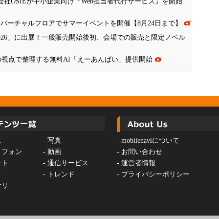
会社OSIEが中小企業向け『Web担当者代行サービス』を開始
、バーチャルフロアでサマーイベントを開催【8月24日まで】
 Tokyo 2026」に出展！一般販売開始後初、会場での販売と限定ノベル
の視点で整理する無料AI「えーあんばい」提供開始
ス
-
写真
-
mobilenaviについて
トフォン
-
動画
-
お問い合わせ
ット
-
通信サービス
-
運営者情報
-
トレンド
-
プライバシーポリシー
サリ