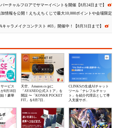
、バーチャルフロアでサマーイベントを開催【8月24日まで】
」追加情報を公開！えちえちくじで最大10,000ポイントや会場限定
ZAキャラメイクコンテスト #03」開催中！【8月31日まで】
じサービス
天空、Amazon.co.jpに
CLINKSの生成AIチャット
が8月18日
「AYANEO公式ストア」を
ツール「ナレフルチャッ
開始！豪華
開設 〜「KONKR POCKET
ト」を紹介代理店として導
FIT」を8月7日..
入支援サポ..