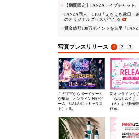
【期間限定】FANZAライブチャット
FANZA同人、C108「えちえち縁日
のオリジナルグッズが当たる
賞金総額100万ポイントを進呈「FAN
写真プレスリリース
1
2
3
この宇宙からボードゲーム
新オンラインく
が集結！オンライン対戦ゲ
「らぶカルくじ」
ーム『GALAST（ギャラス
（火）より販売
ト）』8..
作家..