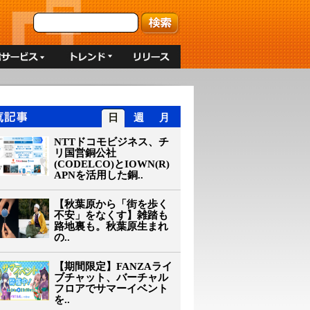
日
週
月
NTTドコモビジネス、チ
リ国営銅公社
(CODELCO)とIOWN(R)
APNを活用した銅..
【秋葉原から「街を歩く
不安」をなくす】雑踏も
路地裏も。秋葉原生まれ
の..
【期間限定】FANZAライ
ブチャット、バーチャル
フロアでサマーイベント
を..