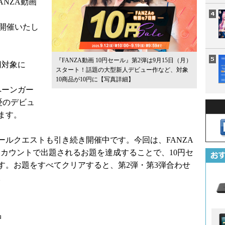
ANZA動画
、
を開催いたし
『FANZA動画 10円セール』第2弾は9月15日（月）
円対象に
スタート！話題の大型新人デビュー作など、対象
10商品が10円に
【写真詳細】
ペーンガー
憂のデビュ
ます。
ールクエストも引き続き開催中です。今回は、FANZA
のアカウントで出題されるお題を達成することで、10円セ
す。お題をすべてクリアすると、第2弾・第3弾合わせ
。
品