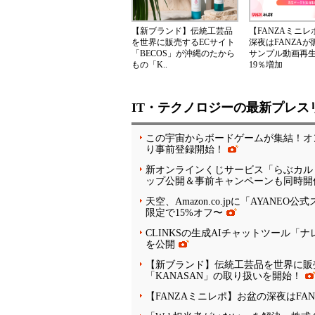
【新ブランド】伝統工芸品
【FANZAミニ
を世界に販売するECサイト
深夜はFANZA
「BECOS」が沖縄のたから
サンプル動画再
もの「K..
19％増加
IT・テクノロジーの最新プレス
この宇宙からボードゲームが集結！オン
り事前登録開始！
新オンラインくじサービス「らぶカル
ップ公開＆事前キャンペーンも同時開
天空、Amazon.co.jpに「AYANEO
限定で15%オフ〜
CLINKSの生成AIチャットツール
を公開
【新ブランド】伝統工芸品を世界に販売
「KANASAN」の取り扱いを開始！
【FANZAミニレポ】お盆の深夜はFA