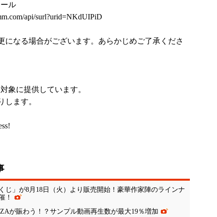
セール
.dmm.com/api/surl?urid=NKdUIPiD
更になる場合がございます。あらかじめご了承くださ
上を対象に提供しています。
りします。
ess!
事
くじ」が8月18日（火）より販売開始！豪華作家陣のラインナ
催！
NZAが賑わう！？サンプル動画再生数が最大19％増加