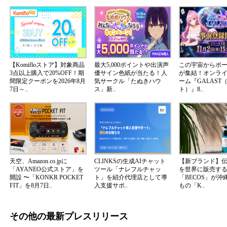
【Komifloストア】対象商品
最大5,000ポイントや出演声
この宇宙からボ
3点以上購入で20%OFF！期
優サイン色紙が当たる！人
が集結！オンラ
間限定クーポンを2026年8月
気サークル「たぬきハウ
ーム『GALAST
7日～..
ス」新..
ト）』8..
天空、Amazon.co.jpに
CLINKSの生成AIチャット
【新ブランド】
「AYANEO公式ストア」を
ツール「ナレフルチャッ
を世界に販売する
開設 〜「KONKR POCKET
ト」を紹介代理店として導
「BECOS」が沖
FIT」を8月7日..
入支援サポ..
もの「K..
その他の最新プレスリリース