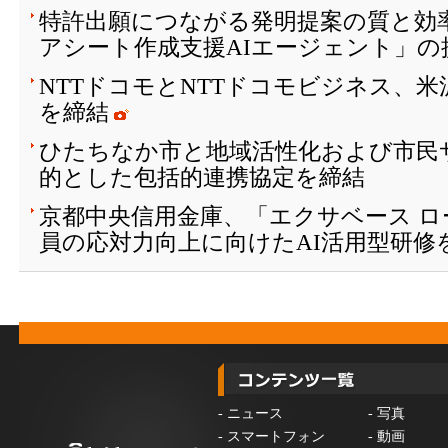
特許出願につながる発明提案の質と効
アシート作成支援AIエージェント」の
NTTドコモとNTTドコモビジネス、
を締結
ひたちなか市と地域活性化および市民
的とした包括的連携協定を締結
京都中央信用金庫、「エクサベース 
員の応対力向上に向けたAI活用型研修
-
ニュース
-
写真
-
スマートフォン
-
動画