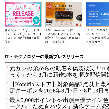
新オンラインくじサービス
天空、Amazon.co.jpに
CLINKSの生成A
「らぶカルくじ」が8月18日
「AYANEO公式ストア」を
ツール「ナレフ
（火）より販売開始！豪華
開設 〜「KONKR POCKET
ト」を紹介代理
作家..
FIT」を8月7日..
入支援サポ..
IT・テクノロジーの最新プレスリリース
元カレの弟からの執着＆偽装彼氏！T
っく」から8月に新作3本を順次配信開
【Komifloストア】対象商品3点以上購
定クーポンを2026年8月7日～8月13日
最大5,000ポイントや出演声優サイン
ークル「たぬきハウス」新作ゲーム発