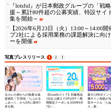
『lotsful』が日本郵政グループの「
援～累計80件超の公募実績、特設サイト
集を開始～
【2026年6月23日（火）13:00～14:
プ2社による採用業務の課題解決に向
ーを開催
写真プレスリリース
1
2
3
元カレの弟からの執着＆偽
【Komifloストア】対象商品
最大5,000ポイ
装彼氏！TL特化「らぶかる
3点以上購入で20%OFF！期
優サイン色紙が
こみっく」から8月に新作3
間限定クーポンを2026年8月
気サークル「た
本を順..
7日～..
ス」新..