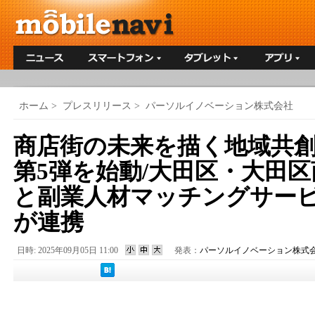
ホーム
>
プレスリリース
>
パーソルイノベーション株式会社
商店街の未来を描く地域共
第5弾を始動/大田区・大田
と副業人材マッチングサービス『
が連携
日時: 2025年09月05日 11:00
発表：
パーソルイノベーション株式