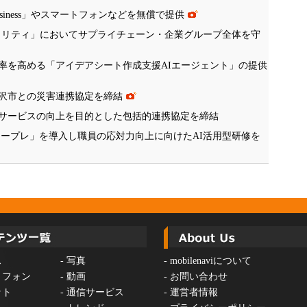
Business」やスマートフォンなどを無償で提供
R) WANセキュリティ」においてサプライチェーン・企業グループ全体を守
率を高める「アイデアシート作成支援AIエージェント」の提供
米沢市との災害連携協定を締結
サービスの向上を目的とした包括的連携協定を締結
ロープレ」を導入し職員の応対力向上に向けたAI活用型研修を
ス
-
写真
-
mobilenaviについて
トフォン
-
動画
-
お問い合わせ
ット
-
通信サービス
-
運営者情報