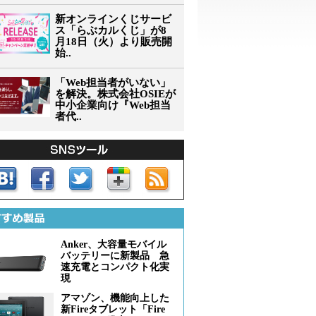
新オンラインくじサービ
ス「らぶカルくじ」が8
月18日（火）より販売開
始..
「Web担当者がいない」
を解決。株式会社OSIEが
中小企業向け『Web担当
者代..
Anker、大容量モバイル
バッテリーに新製品 急
速充電とコンパクト化実
現
アマゾン、機能向上した
新Fireタブレット「Fire