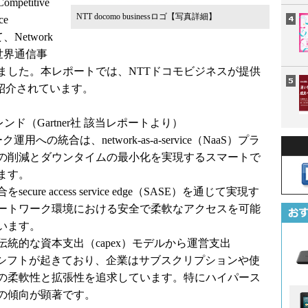
etitive
NTT docomo businessロゴ
【写真詳細】
ce
、Network
野の世界通信事
ました。本レポートでは、NTTドコモビジネスが提供
R)」が紹介されています。
トレンド（Gartner社 該当レポートより）
の統合は、network-as-a-service（NaaS）プラ
の削減とダウンタイムの最小化を実現するスマートで
ます。
e access service edge（SASE）を通じて実現す
ートワーク環境における安全で柔軟なアクセスを可能
います。
統的な資本支出（capex）モデルから運営支出
要シフトが起きており、企業はサブスクリプションや使
の柔軟性と拡張性を追求しています。特にハイパース
の傾向が顕著です。