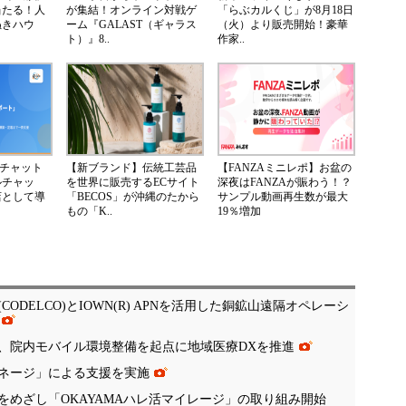
当たる！人
が集結！オンライン対戦ゲ
「らぶカルくじ」が8月18日
ぬきハウ
ーム『GALAST（ギャラス
（火）より販売開始！豪華
ト）』8..
作家..
Iチャット
【新ブランド】伝統工芸品
【FANZAミニレポ】お盆の
ルチャッ
を世界に販売するECサイト
深夜はFANZAが賑わう！？
店として導
「BECOS」が沖縄のたから
サンプル動画再生数が最大
もの「K..
19％増加
ODELCO)とIOWN(R) APNを活用した銅鉱山遠隔オペレーシ
ス、院内モバイル環境整備を起点に地域医療DXを推進
ネージ」による支援を実施
めざし「OKAYAMAハレ活マイレージ」の取り組み開始