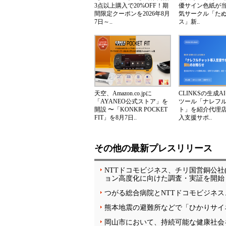
3点以上購入で20%OFF！期
優サイン色紙が
間限定クーポンを2026年8月
気サークル「た
7日～..
ス」新..
天空、Amazon.co.jpに
CLINKSの生成A
「AYANEO公式ストア」を
ツール「ナレフ
開設 〜「KONKR POCKET
ト」を紹介代理
FIT」を8月7日..
入支援サポ..
その他の最新プレスリリース
NTTドコモビジネス、チリ国営銅公社(C
ョン高度化に向けた調査・実証を開始
つがる総合病院とNTTドコモビジネ
熊本地震の避難所などで「ひかりサイ
岡山市において、持続可能な健康社会を