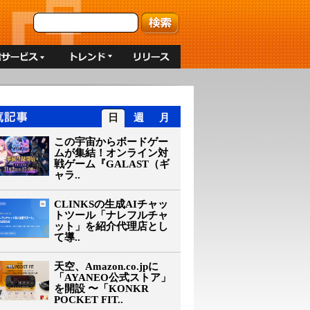
日
週
月
この宇宙からボードゲー
ムが集結！オンライン対
戦ゲーム『GALAST（ギ
ャラ..
CLINKSの生成AIチャッ
トツール「ナレフルチャ
ット」を紹介代理店とし
て導..
天空、Amazon.co.jpに
「AYANEO公式ストア」
を開設 〜「KONKR
POCKET FIT..