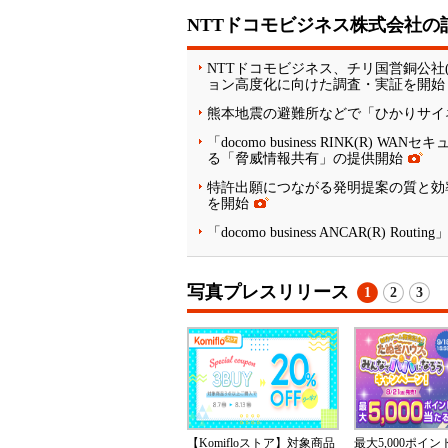
NTTドコモビジネス株式会社の
NTTドコモビジネス、チリ国営銅公社(C
ョン高度化に向けた調査・実証を開始
熊本地震の避難所などで「ひかりサイ
「docomo business RINK(
る「脅威情報共有」の提供開始
特許出願につながる発明提案の質と効
を開始
「docomo business ANCAR(R) R
写真プレスリリース
1
2
3
【Komifloストア】対象商品
最大5,000ポイ