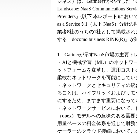
ジネス）は、Gartner社が発行した「Comp
Landscape: NaaS Communications Servi
Providers」(以下 本レポート)において
as a Service※1（以下 NaaS）分
業者8社のうちの1社として掲載され
する「docomo business RINK(
1．Gartnerが示すNaaS市場の主要
・AIと機械学習（ML）のネットワーク運用へ
ットフォームを変革し、運用コスト
柔軟なネットワークを可能にしてい
・ネットワークとセキュリティの統合をsecur
ることは、ハイブリッドおよびリモ
にするため、ますます重要になって
・ネットワークサービスにおいて、伝
（opex）モデルへの意味のある需
用量ベースの料金体系を通じて財務
ケーラーのクラウド接続においてこ