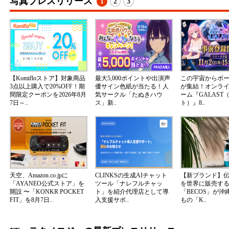
写真プレスリリース
1
2
3
【Komifloストア】対象商品
最大5,000ポイントや出演声
この宇宙からボ
3点以上購入で20%OFF！期
優サイン色紙が当たる！人
が集結！オンラ
間限定クーポンを2026年8月
気サークル「たぬきハウ
ーム『GALAST
7日～..
ス」新..
ト）』8..
天空、Amazon.co.jpに
CLINKSの生成AIチャット
【新ブランド】
「AYANEO公式ストア」を
ツール「ナレフルチャッ
を世界に販売する
開設 〜「KONKR POCKET
ト」を紹介代理店として導
「BECOS」が沖
FIT」を8月7日..
入支援サポ..
もの「K..