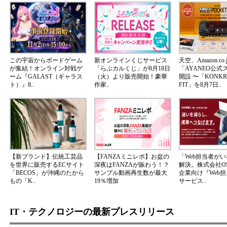
この宇宙からボードゲーム
新オンラインくじサービス
天空、Amazon.co.
が集結！オンライン対戦ゲ
「らぶカルくじ」が8月18日
「AYANEO公式
ーム『GALAST（ギャラス
（火）より販売開始！豪華
開設 〜「KONKR 
ト）』8..
作家..
FIT」を8月7日..
【新ブランド】伝統工芸品
【FANZAミニレポ】お盆の
「Web担当者が
を世界に販売するECサイト
深夜はFANZAが賑わう！？
解決。株式会社OS
「BECOS」が沖縄のたから
サンプル動画再生数が最大
企業向け『Web
もの「K..
19％増加
サービス..
IT・テクノロジーの最新プレスリリース