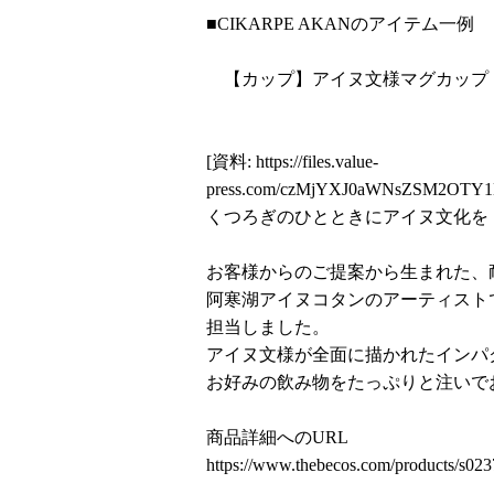
■CIKARPE AKANのアイテム一例
【カップ】アイヌ文様マグカップ | アイ
[資料:
https://files.value-
press.com/czMjYXJ0aWNsZSM2OTY1
くつろぎのひとときにアイヌ文化を
お客様からのご提案から生まれた、
阿寒湖アイヌコタンのアーティスト
担当しました。
アイヌ文様が全面に描かれたインパ
お好みの飲み物をたっぷりと注いで
商品詳細へのURL
https://www.thebecos.com/products/s02