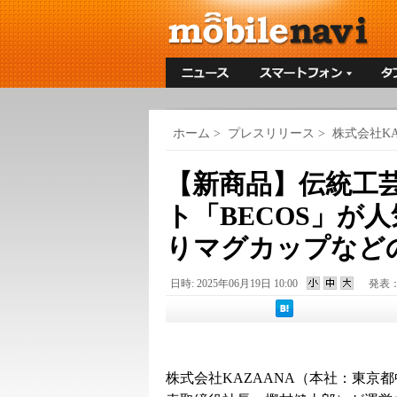
ホーム
>
プレスリリース
>
株式会社KA
【新商品】伝統工
ト「BECOS」が人気
りマグカップなど
日時: 2025年06月19日 10:00
発表
株式会社KAZAANA（本社：東京