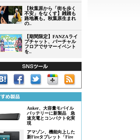
【秋葉原から「街を歩く
不安」をなくす】雑踏も
路地裏も。秋葉原生まれ
の..
【期間限定】FANZAライ
ブチャット、バーチャル
フロアでサマーイベント
を..
Anker、大容量モバイル
バッテリーに新製品 急
速充電とコンパクト化実
現
アマゾン、機能向上した
新Fireタブレット「Fire