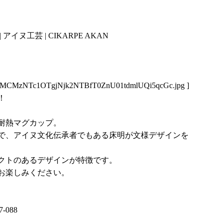
ヌ工芸 | CIKARPE AKAN
MCMzNTc1OTgjNjk2NTBfT0ZnU01tdmlUQi5qcGc.jpg
]
！
耐熱マグカップ。
で、アイヌ文化伝承者でもある床明が文様デザインを
クトのあるデザインが特徴です。
お楽しみください。
37-088