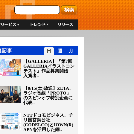
日
週
月
【GALLERIA】『第7回
GALLERIAイラストコン
テスト』作品募集開始
入賞者..
【8/15(土)放送】ZETA、
ラジオ番組「PROTO」
のスピンオフ特別企画に
代表..
NTTドコモビジネス、チ
リ国営銅公社
(CODELCO)とIOWN(R)
APNを活用した銅..