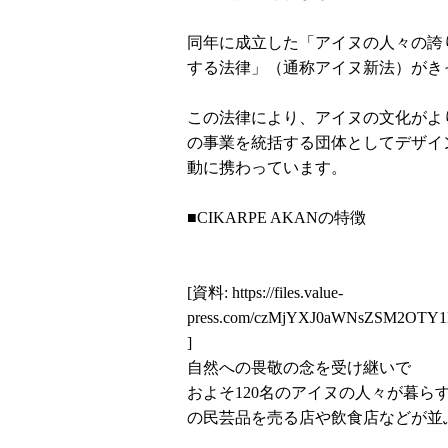
同年に成立した「アイヌの人々の誇
する法律」（通称アイヌ新法）がき
この法律により、アイヌの文化がよ
の事業を統括する団体としてデザイ
動に携わっています。
■CIKARPE AKANの特徴
[資料:
https://files.value-
press.com/czMjYXJ0aWNsZSM2OTY
]
自然への畏敬の念を受け継いで
およそ120名のアイヌの人々が暮
の民芸品を売る店や飲食店などが並