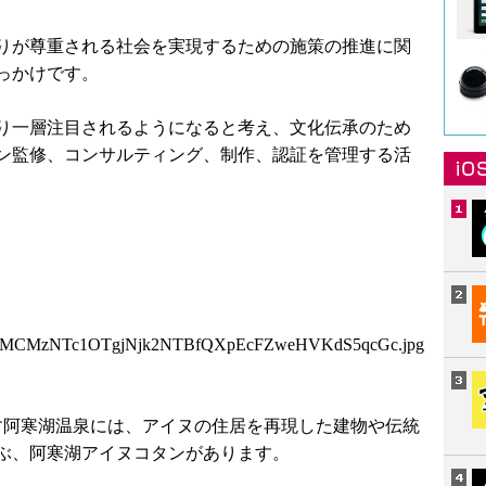
りが尊重される社会を実現するための施策の推進に関
っかけです。
り一層注目されるようになると考え、文化伝承のため
ン監修、コンサルティング、制作、認証を管理する活
1MCMzNTc1OTgjNjk2NTBfQXpEcFZweHVKdS5qcGc.jpg
らす阿寒湖温泉には、アイヌの住居を再現した建物や伝統
ぶ、阿寒湖アイヌコタンがあります。