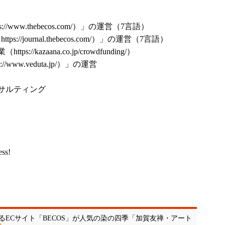
ps://www.thebecos.com/
）」の運営（7言語）
（
https://journal.thebecos.com/
）」の運営（7言語）
業（
https://kazaana.co.jp/crowdfunding/
）
s://www.veduta.jp/
）」の運営
サルティング
ess!
ECサイト「BECOS」が人気の染の四季「加賀友禅・アート