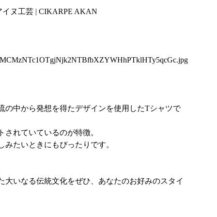
工芸 | CIKARPE AKAN
1MCMzNTc1OTgjNjk2NTBfbXZYWHhPTklHTy5qcGc.jpg
流の中から発想を得たデザインを使用したTシャツで
トされていているのが特徴。
しみたいときにもぴったりです。
。
た大いなる伝統文化をぜひ、あなたのお好みのスタイ