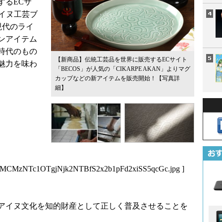
するECサ
アイヌ工芸ブ
、現代のライ
ンアイテム
時代のもの
【新商品】伝統工芸品を世界に販売するECサイト
魅力を味わ
「BECOS」が人気の「CIKARPE AKAN」よりマグ
カップなどの新アイテムを販売開始！
【写真詳
細】
MCMzNTc1OTgjNjk2NTBfS2x2b1pFd2xiSS5qcGc.jpg
]
にアイヌ文化を知的財産として正しく普及させることを