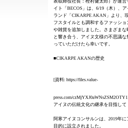
表取締役社長：樫村健太郎）が運営
イト「BECOS」は、6/19（木）、
ランド「CIKARPE AKAN」より
フスタイルとも調和するファッショ
や雑貨を追加しました。さまざまな
と響き合う、アイヌ文様の不思議な
っていただけたら幸いです。
■CIKARPE AKANの歴史
[資料:
https://files.value-
press.com/czMjYXJ0aWNsZSM2OTY1
アイヌの伝統文化の継承を目指して
阿寒アイヌコンサルンは、2019年
目的に設立されました。