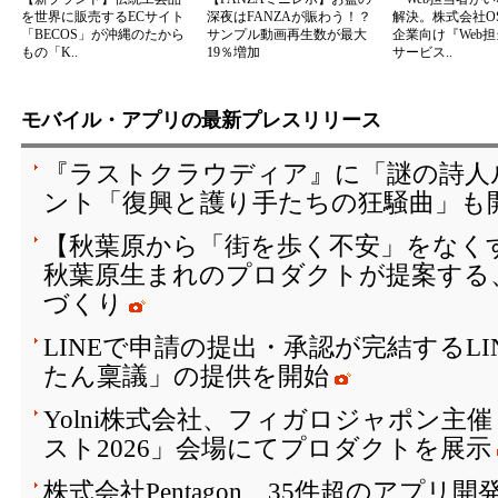
を世界に販売するECサイト
深夜はFANZAが賑わう！？
解決。株式会社OS
「BECOS」が沖縄のたから
サンプル動画再生数が最大
企業向け『Web
もの「K..
19％増加
サービス..
モバイル・アプリの最新プレスリリース
『ラストクラウディア』に「謎の詩人
ント「復興と護り手たちの狂騒曲」も開
【秋葉原から「街を歩く不安」をなく
秋葉原生まれのプロダクトが提案する
づくり
LINEで申請の提出・承認が完結するL
たん稟議」の提供を開始
Yolni株式会社、フィガロジャポン主
スト2026」会場にてプロダクトを展示
株式会社Pentagon、35件超のアプリ