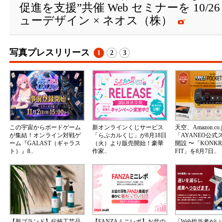
促進を支援”共催 Web セミナーを 10/
ューデザイン × ネオス（株）
写真プレスリリース
1
2
3
この宇宙からボードゲーム
新オンラインくじサービス
天空、Amazon.co.
が集結！オンライン対戦ゲ
「らぶカルくじ」が8月18日
「AYANEO公式
ーム『GALAST（ギャラス
（火）より販売開始！豪華
開設 〜「KONKR 
ト）』8..
作家..
FIT」を8月7日..
【新ブランド】伝統工芸品
【FANZAミニレポ】お盆の
「Web担当者が