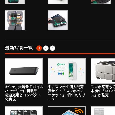
最新写真一覧
1
2
3
Anker、大容量モバイル
中古スマホの個人間売
スマホ充電も
バッテリーに新製品
買サイト「スマホのマ
本初の「IoT
急速充電とコンパクト
ーケット」9月中旬リリ
ス」が発売
化実現
ース